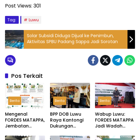
Post Views:
301
Tag:
Luwu
Solar Subsidi Diduga Dijual ke Penimbun,
Aktivitas SPBU Padang Sappa Jadi Sorotan
Pos Terkait
Berita
Berita
Berita
Mengenal
BPP DOB Luwu
Wabup Luwu:
FORDES MATAPPA,
Raya Kantongi
FORDES MATAPPA
Jembatan
Dukungan
Jadi Wadah
Aspirasi
Dudung,
Serap Aspirasi
Masyarakat di
Pembentukan
Masyarakat