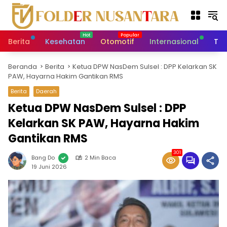
L
a
n
g
Berita
Kesehatan
Otomotif
Internasional
Tek
s
u
Beranda
Berita
Ketua DPW NasDem Sulsel : DPP Kelarkan SK
n
PAW, Hayarna Hakim Gantikan RMS
g
k
Berita
Daerah
e
Ketua DPW NasDem Sulsel : DPP
k
Kelarkan SK PAW, Hayarna Hakim
o
n
Gantikan RMS
t
e
301
Bang Do
2 Min Baca
n
19 Juni 2026