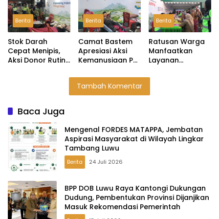
Wilayah Lingkar
Provinsi Dijanjikan
Lingkar Tambang
Tambang Luwu
Masuk
Berita
Berita
Berita
Rekomendasi
Pemerintah
Stok Darah
Camat Bastem
Ratusan Warga
Cepat Menipis,
Apresiasi Aksi
Manfaatkan
Aksi Donor Rutin
Kemanusiaan PT
Layanan
PT Masmindo
MDA Melalui
Kesehatan Gratis
Jadi Penopang
Kegiatan Donor
PT Masmindo di
Tambah Komentar
Kebutuhan di
Darah
Expo HUT Luwu
Luwu
Baca Juga
Mengenal FORDES MATAPPA, Jembatan
Aspirasi Masyarakat di Wilayah Lingkar
Tambang Luwu
Berita
24 Juli 2026
BPP DOB Luwu Raya Kantongi Dukungan
Dudung, Pembentukan Provinsi Dijanjikan
Masuk Rekomendasi Pemerintah