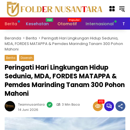
L
a
n
g
Berita
Kesehatan
Otomotif
Internasional
Tek
s
u
Beranda
Berita
Peringati Hari Lingkungan Hidup Sedunia,
n
MDA, FORDES MATAPPA & Pemdes Marinding Tanam 300 Pohon
g
Mahoni
k
e
Berita
Daerah
k
Peringati Hari Lingkungan Hidup
o
Sedunia, MDA, FORDES MATAPPA &
n
t
Pemdes Marinding Tanam 300 Pohon
e
Mahoni
n
652
Teamnusantara
3 Min Baca
14 Juni 2026