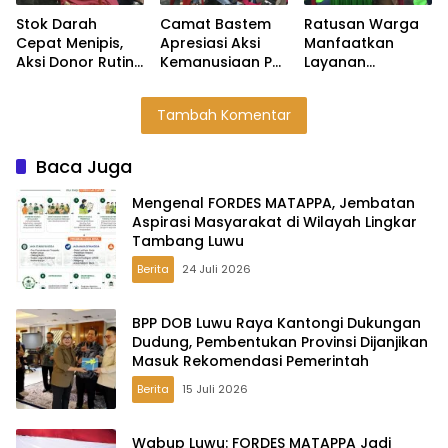
Pemerintah
Stok Darah
Camat Bastem
Ratusan Warga
Cepat Menipis,
Apresiasi Aksi
Manfaatkan
Aksi Donor Rutin
Kemanusiaan PT
Layanan
PT Masmindo
MDA Melalui
Kesehatan Gratis
Jadi Penopang
Kegiatan Donor
PT Masmindo di
Tambah Komentar
Kebutuhan di
Darah
Expo HUT Luwu
Luwu
Baca Juga
Mengenal FORDES MATAPPA, Jembatan
Aspirasi Masyarakat di Wilayah Lingkar
Tambang Luwu
Berita
24 Juli 2026
BPP DOB Luwu Raya Kantongi Dukungan
Dudung, Pembentukan Provinsi Dijanjikan
Masuk Rekomendasi Pemerintah
Berita
15 Juli 2026
Wabup Luwu: FORDES MATAPPA Jadi