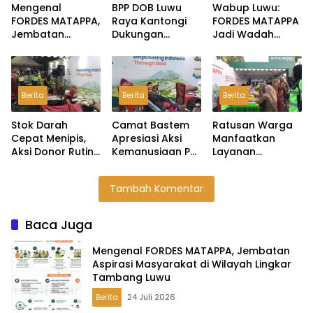
Mengenal
BPP DOB Luwu
Wabup Luwu:
FORDES MATAPPA,
Raya Kantongi
FORDES MATAPPA
Jembatan
Dukungan
Jadi Wadah
Aspirasi
Dudung,
Serap Aspirasi
Masyarakat di
Pembentukan
Masyarakat
Wilayah Lingkar
Provinsi Dijanjikan
Lingkar Tambang
Tambang Luwu
Masuk
Berita
Berita
Berita
Rekomendasi
Pemerintah
Stok Darah
Camat Bastem
Ratusan Warga
Cepat Menipis,
Apresiasi Aksi
Manfaatkan
Aksi Donor Rutin
Kemanusiaan PT
Layanan
PT Masmindo
MDA Melalui
Kesehatan Gratis
Jadi Penopang
Kegiatan Donor
PT Masmindo di
Tambah Komentar
Kebutuhan di
Darah
Expo HUT Luwu
Luwu
Baca Juga
Mengenal FORDES MATAPPA, Jembatan
Aspirasi Masyarakat di Wilayah Lingkar
Tambang Luwu
Berita
24 Juli 2026