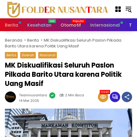
L
a
n
g
Berita
Kesehatan
Otomotif
Internasional
Tek
s
u
Beranda
Berita
MK Diskualifikasi Seluruh Paslon Pilkada
n
Barito Utara karena Politik Uang Masif
g
k
Berita
Daerah
Nasional
e
MK Diskualifikasi Seluruh Paslon
k
Pilkada Barito Utara karena Politik
o
n
Uang Masif
t
e
12990
Teamnusantara
2 Min Baca
n
14 Mei 2025