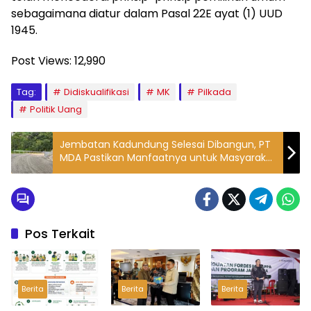
sebagaimana diatur dalam Pasal 22E ayat (1) UUD
1945.
Post Views:
12,990
Tag:
Didiskualifikasi
MK
Pilkada
Politik Uang
Jembatan Kadundung Selesai Dibangun, PT
MDA Pastikan Manfaatnya untuk Masyarakat
Luas
Pos Terkait
Berita
Berita
Berita