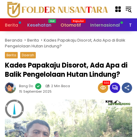
L
a
n
g
Berita
Kesehatan
Otomotif
Internasional
Tek
s
u
Beranda
Berita
Kades Papakaju Disorot, Ada Apa di Balik
n
Pengelolaan Hutan Lindung?
g
k
Berita
Daerah
e
Kades Papakaju Disorot, Ada Apa di
k
Balik Pengelolaan Hutan Lindung?
o
n
666
t
Bang Do
2 Min Baca
15 September 2025
e
n