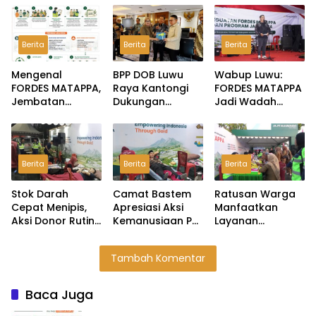
Berita
Berita
Berita
Mengenal
BPP DOB Luwu
Wabup Luwu:
FORDES MATAPPA,
Raya Kantongi
FORDES MATAPPA
Jembatan
Dukungan
Jadi Wadah
Aspirasi
Dudung,
Serap Aspirasi
Masyarakat di
Pembentukan
Masyarakat
Wilayah Lingkar
Provinsi Dijanjikan
Lingkar Tambang
Tambang Luwu
Masuk
Berita
Berita
Berita
Rekomendasi
Pemerintah
Stok Darah
Camat Bastem
Ratusan Warga
Cepat Menipis,
Apresiasi Aksi
Manfaatkan
Aksi Donor Rutin
Kemanusiaan PT
Layanan
PT Masmindo
MDA Melalui
Kesehatan Gratis
Jadi Penopang
Kegiatan Donor
PT Masmindo di
Tambah Komentar
Kebutuhan di
Darah
Expo HUT Luwu
Luwu
Baca Juga