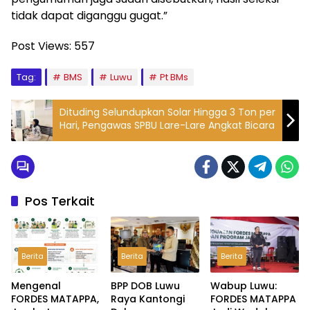
tidak dapat diganggu gugat.”
Post Views:
557
Tag:
BMS
Luwu
Pt BMs
Dituding Selundupkan Solar Hingga 3 Ton per
Hari, Pengawas SPBU Lare-Lare Angkat Bicara
Pos Terkait
Berita
Berita
Berita
Mengenal
BPP DOB Luwu
Wabup Luwu:
FORDES MATAPPA,
Raya Kantongi
FORDES MATAPPA