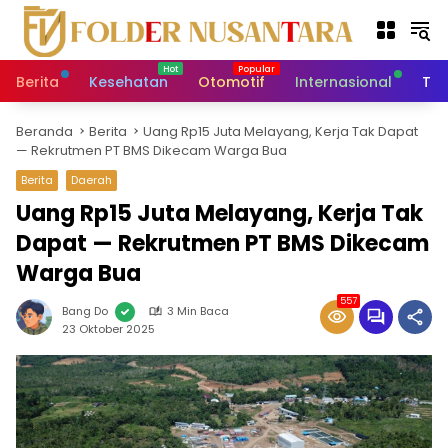
L
a
n
g
Berita
Kesehatan
Otomotif
Internasional
Tek
s
u
Beranda
Berita
Uang Rp15 Juta Melayang, Kerja Tak Dapat
n
— Rekrutmen PT BMS Dikecam Warga Bua
g
k
Berita
Daerah
e
Uang Rp15 Juta Melayang, Kerja Tak
k
Dapat — Rekrutmen PT BMS Dikecam
o
n
Warga Bua
t
e
557
Bang Do
3 Min Baca
n
23 Oktober 2025