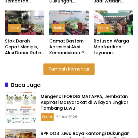
Jembatan
Dukungan
Jadi Wadah
Aspirasi
Dudung,
Serap Aspirasi
Masyarakat di
Pembentukan
Masyarakat
Wilayah Lingkar
Provinsi Dijanjikan
Lingkar Tambang
Tambang Luwu
Masuk
Berita
Berita
Berita
Rekomendasi
Pemerintah
Stok Darah
Camat Bastem
Ratusan Warga
Cepat Menipis,
Apresiasi Aksi
Manfaatkan
Aksi Donor Rutin
Kemanusiaan PT
Layanan
PT Masmindo
MDA Melalui
Kesehatan Gratis
Jadi Penopang
Kegiatan Donor
PT Masmindo di
Tambah Komentar
Kebutuhan di
Darah
Expo HUT Luwu
Luwu
Baca Juga
Mengenal FORDES MATAPPA, Jembatan
Aspirasi Masyarakat di Wilayah Lingkar
Tambang Luwu
Berita
24 Juli 2026
BPP DOB Luwu Raya Kantongi Dukungan