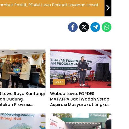
ambut Positif, PDAM Luwu Perkuat Layanan Lewat
Berita
B Luwu Raya Kantongi
Wabup Luwu: FORDES
an Dudung,
MATAPPA Jadi Wadah Serap
tukan Provinsi
Aspirasi Masyarakat Lingkar
kan Masuk
Tambang
ndasi Pemerintah