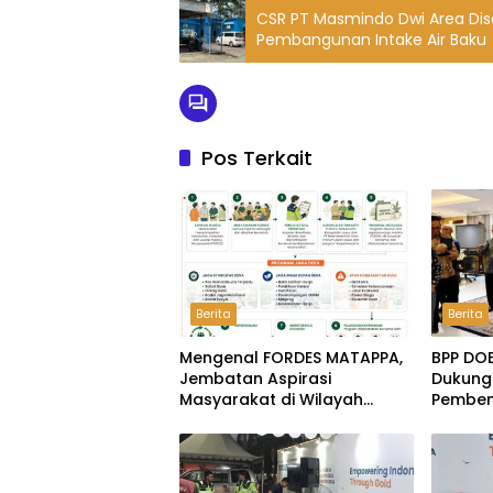
CSR PT Masmindo Dwi Area Dis
Pembangunan Intake Air Baku
Pos Terkait
Berita
Berita
Mengenal FORDES MATAPPA,
BPP DO
Jembatan Aspirasi
Dukung
Masyarakat di Wilayah
Pemben
Lingkar Tambang Luwu
Dijanji
Rekome