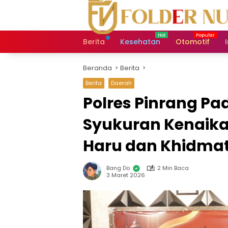
Langsung
ke
konten
Berita
Kesehatan
Otomotif
Beranda
Berita
Berita
Daerah
Polres Pinrang P
Syukuran Kenaika
Haru dan Khidma
Bang Do
2 Min Baca
3 Maret 2026