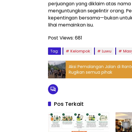
perjuangan yang diklaim atas nama 
menguntungkan segelintir orang. Pe
kepentingan bersama—bukan untuk
lihai memainkan isu.
Post Views:
681
Tag:
Kelompok
Luwu
Mas
Aksi Pemalangan Jalan di Rante
Rugikan semua pihak
Pos Terkait