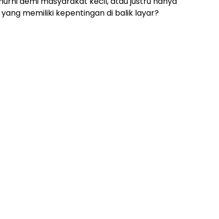
urni demi masyarakat kecil, atau justru hanya
ng memiliki kepentingan di balik layar?