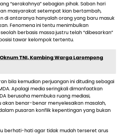
tang “serakahnya” sebagian pihak. Saban hari
an masyarakat setempat kian bertambah,
n di antaranya hanyalah orang yang baru masuk
ukan. Fenomena ini tentu menimbulkan
eolah berbasis massa justru telah “dibesarkan”
posisi tawar kelompok tertentu.
 Oknum TNI, Kambing Warga Larompong
eran bila kemudian perjuangan ini dituding sebagai
p MDA. Apalagi media seringkali dimanfaatkan
MDA berusaha membuka ruang mediasi,
u akan benar-benar menyelesaikan masalah,
dalam pusaran konflik kepentingan yang bukan
u berhati-hati agar tidak mudah terseret arus