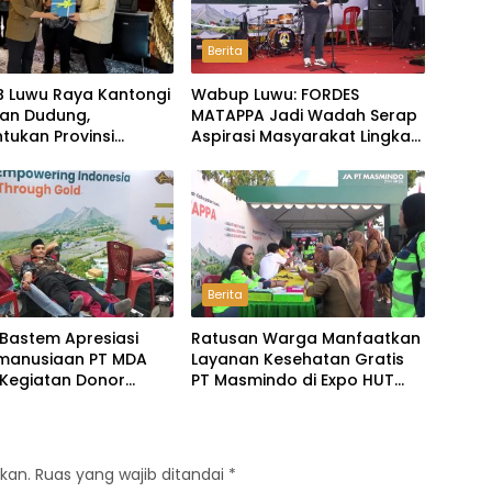
Berita
B Luwu Raya Kantongi
Wabup Luwu: FORDES
an Dudung,
MATAPPA Jadi Wadah Serap
tukan Provinsi
Aspirasi Masyarakat Lingkar
kan Masuk
Tambang
ndasi Pemerintah
Berita
Bastem Apresiasi
Ratusan Warga Manfaatkan
emanusiaan PT MDA
Layanan Kesehatan Gratis
 Kegiatan Donor
PT Masmindo di Expo HUT
Luwu
kan.
Ruas yang wajib ditandai
*