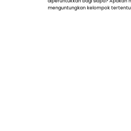
diperuntukkan bagi siapa? Apakah m
menguntungkan kelompok tertentu ya