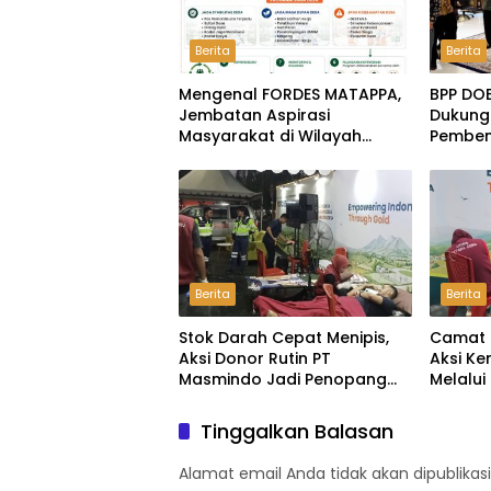
Berita
Berita
Mengenal FORDES MATAPPA,
BPP DO
Jembatan Aspirasi
Dukung
Masyarakat di Wilayah
Pemben
Lingkar Tambang Luwu
Dijanji
Rekome
Berita
Berita
Stok Darah Cepat Menipis,
Camat 
Aksi Donor Rutin PT
Aksi K
Masmindo Jadi Penopang
Melalui
Kebutuhan di Luwu
Darah
Tinggalkan Balasan
Alamat email Anda tidak akan dipublikasi