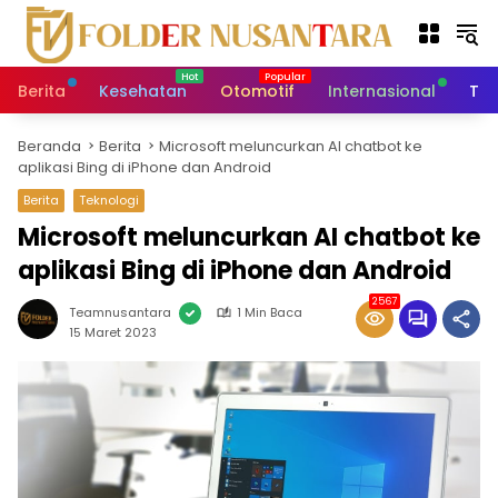
L
a
n
g
Berita
Kesehatan
Otomotif
Internasional
Tek
s
u
Beranda
Berita
Microsoft meluncurkan AI chatbot ke
n
aplikasi Bing di iPhone dan Android
g
k
Berita
Teknologi
e
Microsoft meluncurkan AI chatbot ke
k
aplikasi Bing di iPhone dan Android
o
n
2567
t
Teamnusantara
1 Min Baca
15 Maret 2023
e
n