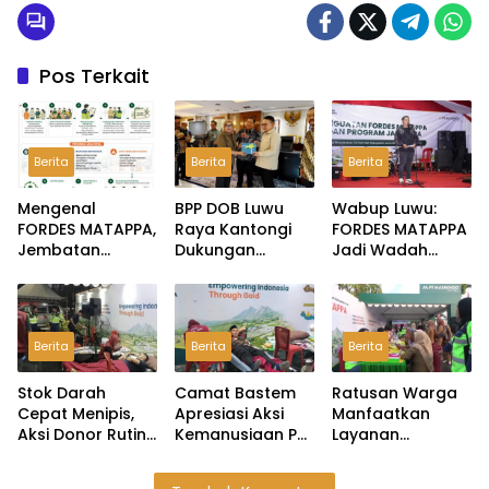
Pos Terkait
Berita
Berita
Berita
Mengenal
BPP DOB Luwu
Wabup Luwu:
FORDES MATAPPA,
Raya Kantongi
FORDES MATAPPA
Jembatan
Dukungan
Jadi Wadah
Aspirasi
Dudung,
Serap Aspirasi
Masyarakat di
Pembentukan
Masyarakat
Wilayah Lingkar
Provinsi Dijanjikan
Lingkar Tambang
Tambang Luwu
Masuk
Berita
Berita
Berita
Rekomendasi
Pemerintah
Stok Darah
Camat Bastem
Ratusan Warga
Cepat Menipis,
Apresiasi Aksi
Manfaatkan
Aksi Donor Rutin
Kemanusiaan PT
Layanan
PT Masmindo
MDA Melalui
Kesehatan Gratis
Jadi Penopang
Kegiatan Donor
PT Masmindo di