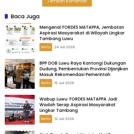
Tambah Komentar
Kebutuhan di
Darah
Expo HUT Luwu
Luwu
Baca Juga
Mengenal FORDES MATAPPA, Jembatan
Aspirasi Masyarakat di Wilayah Lingkar
Tambang Luwu
Berita
24 Juli 2026
BPP DOB Luwu Raya Kantongi Dukungan
Dudung, Pembentukan Provinsi Dijanjikan
Masuk Rekomendasi Pemerintah
Berita
15 Juli 2026
Wabup Luwu: FORDES MATAPPA Jadi
Wadah Serap Aspirasi Masyarakat
Lingkar Tambang
Berita
12 Juli 2026