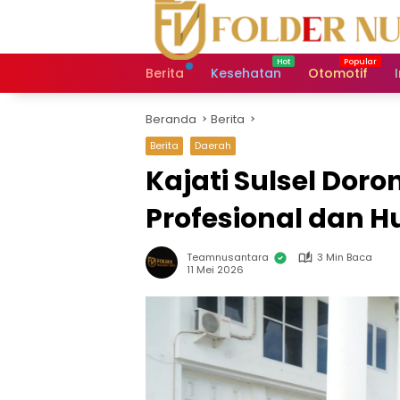
Langsung
ke
konten
Berita
Kesehatan
Otomotif
Beranda
Berita
Berita
Daerah
Kajati Sulsel Do
Profesional dan H
Teamnusantara
3 Min Baca
11 Mei 2026