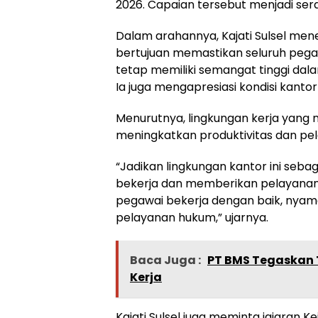
2026. Capaian tersebut menjadi serap
Dalam arahannya, Kajati Sulsel me
bertujuan memastikan seluruh pegaw
tetap memiliki semangat tinggi dal
Ia juga mengapresiasi kondisi kantor 
Menurutnya, lingkungan kerja yang 
meningkatkan produktivitas dan p
“Jadikan lingkungan kantor ini seb
bekerja dan memberikan pelayanan 
pegawai bekerja dengan baik, nya
pelayanan hukum,” ujarnya.
Baca Juga :
PT BMS Tegaskan 
Kerja
Kajati Sulsel juga meminta jajaran 