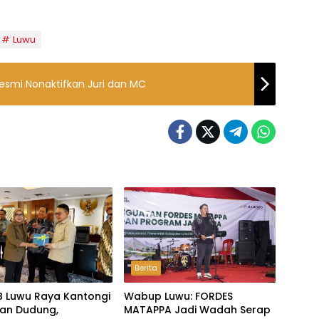
Luwu
 Resmi Nonaktifkan Juri dan MC
Berita
B Luwu Raya Kantongi
Wabup Luwu: FORDES
an Dudung,
MATAPPA Jadi Wadah Serap