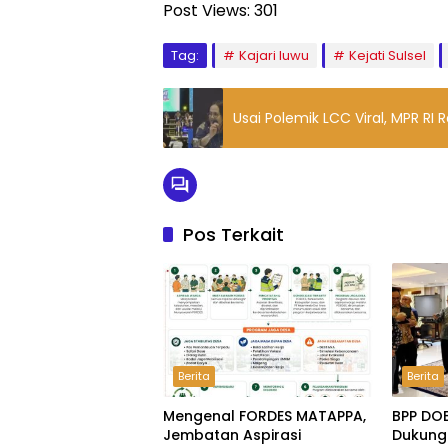
Post Views:
301
Tag:
Kajari luwu
Kejati Sulsel
Usai Polemik LCC Viral, MPR RI
Pos Terkait
Berita
Berita
Mengenal FORDES MATAPPA,
BPP DO
Jembatan Aspirasi
Dukung