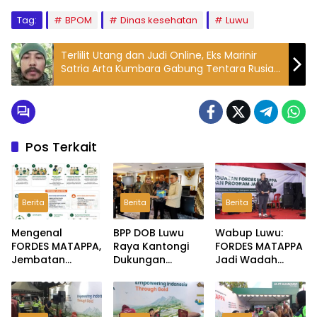
Tag:
BPOM
Dinas kesehatan
Luwu
Terlilit Utang dan Judi Online, Eks Marinir
Satria Arta Kumbara Gabung Tentara Rusia
dan Kini Ingin Kembali Jadi WNI
Pos Terkait
Berita
Berita
Berita
Mengenal
BPP DOB Luwu
Wabup Luwu:
FORDES MATAPPA,
Raya Kantongi
FORDES MATAPPA
Jembatan
Dukungan
Jadi Wadah
Aspirasi
Dudung,
Serap Aspirasi
Masyarakat di
Pembentukan
Masyarakat
Wilayah Lingkar
Provinsi Dijanjikan
Lingkar Tambang
Tambang Luwu
Masuk