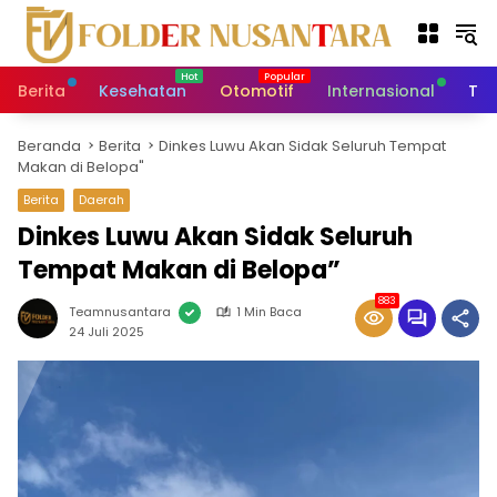
L
a
n
g
Berita
Kesehatan
Otomotif
Internasional
Tek
s
u
Beranda
Berita
Dinkes Luwu Akan Sidak Seluruh Tempat
n
Makan di Belopa"
g
k
Berita
Daerah
e
Dinkes Luwu Akan Sidak Seluruh
k
Tempat Makan di Belopa”
o
n
883
t
Teamnusantara
1 Min Baca
24 Juli 2025
e
n