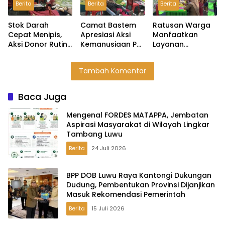
Berita
Berita
Berita
Rekomendasi
Pemerintah
Stok Darah
Camat Bastem
Ratusan Warga
Cepat Menipis,
Apresiasi Aksi
Manfaatkan
Aksi Donor Rutin
Kemanusiaan PT
Layanan
PT Masmindo
MDA Melalui
Kesehatan Gratis
Jadi Penopang
Kegiatan Donor
PT Masmindo di
Tambah Komentar
Kebutuhan di
Darah
Expo HUT Luwu
Luwu
Baca Juga
Mengenal FORDES MATAPPA, Jembatan
Aspirasi Masyarakat di Wilayah Lingkar
Tambang Luwu
Berita
24 Juli 2026
BPP DOB Luwu Raya Kantongi Dukungan
Dudung, Pembentukan Provinsi Dijanjikan
Masuk Rekomendasi Pemerintah
Berita
15 Juli 2026