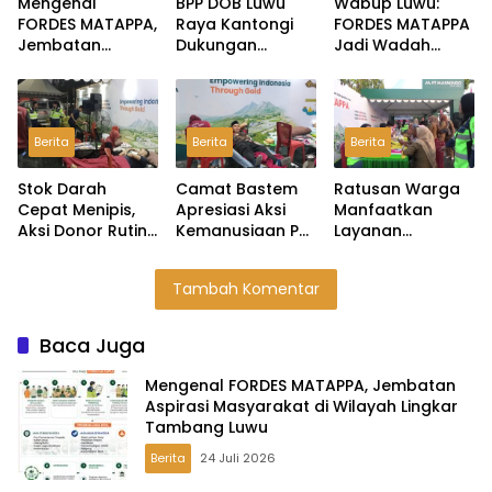
Mengenal
BPP DOB Luwu
Wabup Luwu:
FORDES MATAPPA,
Raya Kantongi
FORDES MATAPPA
Jembatan
Dukungan
Jadi Wadah
Aspirasi
Dudung,
Serap Aspirasi
Masyarakat di
Pembentukan
Masyarakat
Wilayah Lingkar
Provinsi Dijanjikan
Lingkar Tambang
Tambang Luwu
Masuk
Berita
Berita
Berita
Rekomendasi
Pemerintah
Stok Darah
Camat Bastem
Ratusan Warga
Cepat Menipis,
Apresiasi Aksi
Manfaatkan
Aksi Donor Rutin
Kemanusiaan PT
Layanan
PT Masmindo
MDA Melalui
Kesehatan Gratis
Jadi Penopang
Kegiatan Donor
PT Masmindo di
Tambah Komentar
Kebutuhan di
Darah
Expo HUT Luwu
Luwu
Baca Juga
Mengenal FORDES MATAPPA, Jembatan
Aspirasi Masyarakat di Wilayah Lingkar
Tambang Luwu
Berita
24 Juli 2026