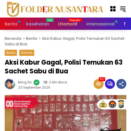
L
a
n
g
Berita
Kesehatan
Otomotif
Internasional
Tek
s
u
Beranda
Berita
Aksi Kabur Gagal, Polisi Temukan 63 Sachet
n
Sabu di Bua
g
k
Berita
Daerah
e
Aksi Kabur Gagal, Polisi Temukan 63
k
Sachet Sabu di Bua
o
n
527
t
Bang Do
2 Min Baca
23 September 2025
e
n