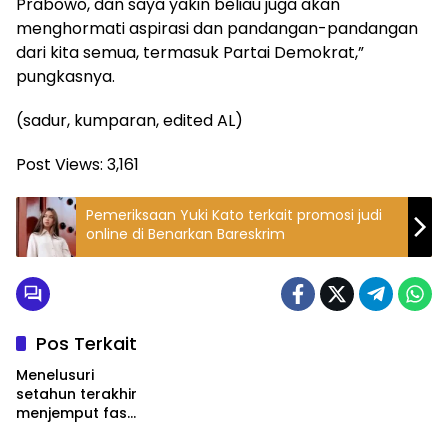
Prabowo, dan saya yakin beliau juga akan
menghormati aspirasi dan pandangan-pandangan
dari kita semua, termasuk Partai Demokrat,”
pungkasnya.
(sadur, kumparan, edited AL)
Post Views:
3,161
Pemeriksaan Yuki Kato terkait promosi judi
online di Benarkan Bareskrim
Pos Terkait
Menelusuri
setahun terakhir
menjemput fase
produksi PT