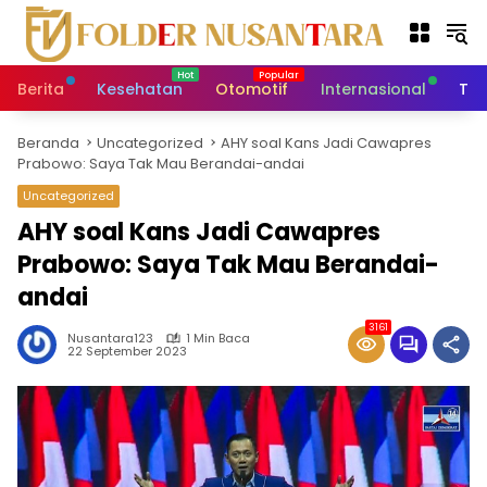
L
a
n
g
Berita
Kesehatan
Otomotif
Internasional
Tek
s
u
Beranda
Uncategorized
AHY soal Kans Jadi Cawapres
n
Prabowo: Saya Tak Mau Berandai-andai
g
k
Uncategorized
e
AHY soal Kans Jadi Cawapres
k
Prabowo: Saya Tak Mau Berandai-
o
n
andai
t
e
3161
Nusantara123
1 Min Baca
n
22 September 2023