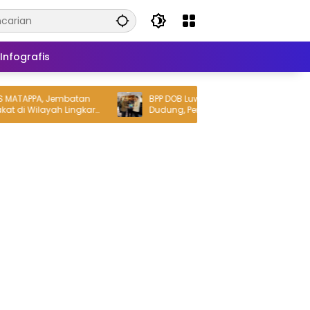
Infografis
TAPPA, Jembatan
BPP DOB Luwu Raya Kantongi Dukungan
i Wilayah Lingkar
Dudung, Pembentukan Provinsi Dijanjikan
Masuk Rekomendasi Pemerintah