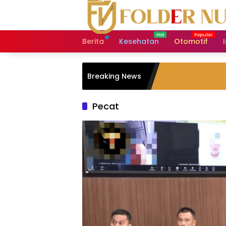
Langsung
ke
konten
Berita
Kesehatan
Otomotif
Breaking News
Pecat