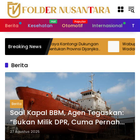
L
a
n
g
Berita
Kesehatan
Otomotif
Internasional
Tek
s
u
n
BPP DOB Luwu Raya Kantongi Dukungan
Wabup Luwu
Breaking News
g
Dudung, Pembentukan Provinsi Dijanjikan
Wadah Sera
Masuk Rekomendasi Pemerintah
Lingkar T
k
e
Berita
k
o
n
t
e
n
Berita
Soal Kapal BBM, Agen Tegaskan:
“Bukan Milik DPR, Cuma Pernah
Dipakai PT CMA”
27 Agustus 2025
Bang Do