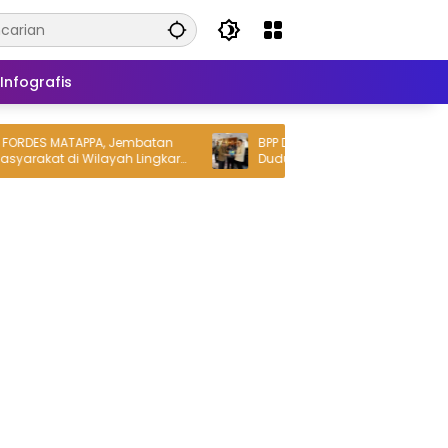
Infografis
RDES MATAPPA, Jembatan
BPP DOB Luwu Raya Kantongi Duk
yarakat di Wilayah Lingkar
Dudung, Pembentukan Provinsi Dij
wu
Masuk Rekomendasi Pemerintah