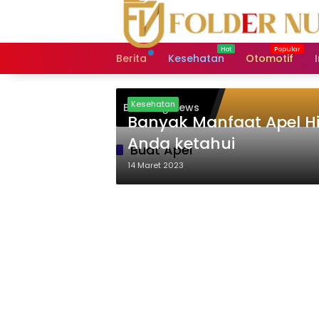
Langsung
ke
konten
Berita
Kesehatan
Otomotif
Kesehatan
Breaking News
Banyak Manfaat Apel Hi
Anda ketahui
Buat Apel
14 Maret 2023